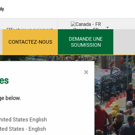
ly.
Effectuer un paiement
Canada - FR
DEMANDE UNE
CONTACTEZ-NOUS
SOUMISSION
×
tes
ge below.
ted States - English