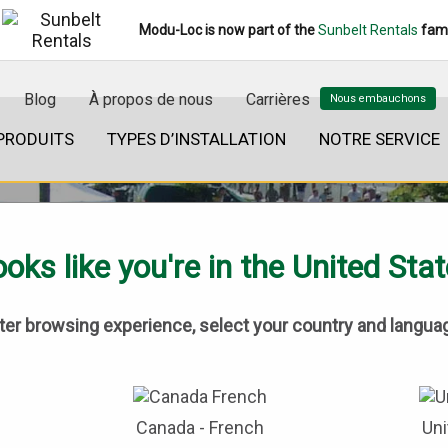
Modu-Loc is now part of the
Sunbelt Rentals
fami
Blog
À propos de nous
Carrières
PRODUITS
TYPES D’INSTALLATION
NOTRE SERVICE
oks like you're in the United Sta
tter browsing experience, select your country and langua
Canada - French
Uni
ÉVÉNEMENTS