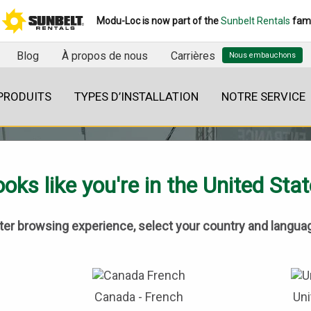
Modu-Loc is now part of the
Sunbelt Rentals
fami
Blog
À propos de nous
Carrières
PRODUITS
TYPES D’INSTALLATION
NOTRE SERVICE
oks like you're in the United Sta
tter browsing experience, select your country and langua
BLOG
Canada - French
Uni